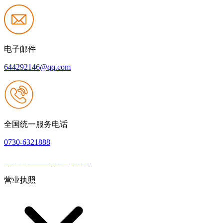
电子邮件
644292146@qq.com
全国统一服务电话
0730-6321888
网站建设：918搏天堂(中国)
|
网站地图
本网站支持IPV6
营业执照