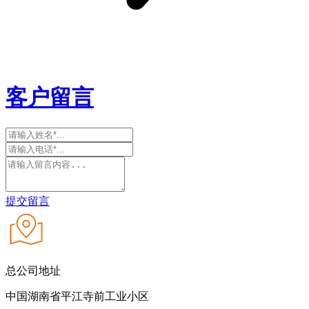
客户留言
提交留言
总公司地址
中国湖南省平江寺前工业小区