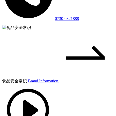
0730-6321888
食品安全常识
Brand Information