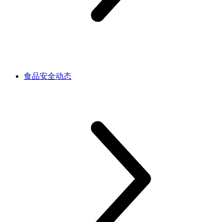
食品安全动态