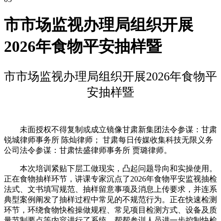
市市场监视办理局组织开展
2026年食物平安抽样暨
市市场监视办理局组织开展2026年食物平
安抽样暨
未面授权不得复制或成立镜像甘肃新集团法令参谋：甘肃
锐城律师事务所 陈灿律师； 甘肃每日传媒收集科技无限义务
公司法令参谋：甘肃怯盛律师事务所 贾璐律师。
本次培训紧贴下层工做现实，凸起问题导向和实操使用。
正在食物抽样环节，讲课专家沉点了2026年食物平安监视抽检
法式、文书填写规范、抽样留意事项及消息上传要求，并连系
典型案例阐发了抽样过程中常见的不规范行为。正在快速检测
环节，环绕食物快检操做规程、常见项目检测方式、设备及质
量节制要点等内容进行了系统，帮帮参训人员进一步控制快检