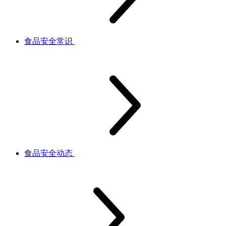
食品安全常识
食品安全动态