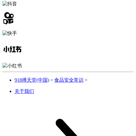
918搏天堂(中国)
>
食品安全常识
>
关于我们