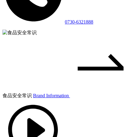
0730-6321888
食品安全常识
Brand Information