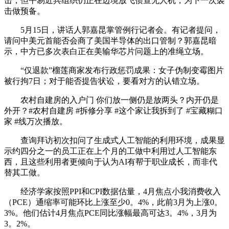
击，但平易近兵组织仍正在边境放飞侦查无人机，为下一次袭
击做预备。
5月15日，讲话人郭嘉昆掌管例行记者会。有记者提问，
请问中美元首能否会商了美国半导体的出口管制？郭嘉昆暗
示，中方已多次表白正在美输华芯片问题上的准绳立场。
“仅退款”榴莲商家发布行政惩罚成果：女子伪制变霉图片
被行拘7日；对于能否提告状讼，要看对方的认错立场。
农村自建房的入户门 你们放一侧仍是放两头？内开仍是
外开？#农村自建房 #拆修分享 #这个家让我拆到了 #宝藏糊口
家 #线万次播放。
查询拜访初次扣问了生成式人工智能的利用环境，成果显
示约四分之一的员工正在上个月的工做中利用过人工智能东
西，且这些利用者更倾向于认为AI有帮于职业成长，而非代
替其工做。
经济学家按照PPI和CPI数据估量，4月焦点小我消费收入
（PCE）通缩率可能环比上涨至少0。4%，此前3月为上涨0。
3%。他们估计4月焦点PCE同比涨幅最高可达3。4%，3月为
3。2%。