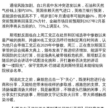
通缩风险加剧。自2月底中东冲突迸发以来，石油和天然
气价钱上涨约50%。英国依赖天然气进口，英格兰银行预测，
若能源价钱居高不下，明岁首年月通缩率可能跨越6%，而冲
突前预测将回落至2%方针。金融市场目前预期到2027年2月基
准利率将从当前的3。75%上调至4。5%。
斯塔默反面临自上周工党正在处所和区域选举中惨败以来
最严峻的挑和。跨越90名工党议员呼吁他制定离任时间表，认
为他只会率领工党正在2029年中惨败。周三，正在查尔斯国王
掌管的议会揭幕大典上，颁布发表了推进经济增加、能源平安
和国防的立法打算，但这场典礼被带领权危机所。斯塔默正在
随后的议会讲话中试图淡化挑和，开打趣称否决党的讲话
像“一缕阳光”。保守党凯米·巴德诺克则斯特里廷未能缩短病
院候诊名单。
阅读此文之前，麻烦您点击一下“关心”，既便利您进行会
商和分享，又能给您带来纷歧样的参取感，感激您的支撑。文
清扬编纂清扬大师好，我是赫熏辞，不聊虚头巴脑的闲事，只
分享实打实的故事，用恬静文字记实炊火日常，带大师感触感
染冷暖。