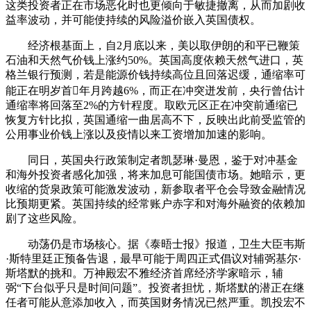
这类投资者正在市场恶化时也更倾向于敏捷撤离，从而加剧收
益率波动，并可能使持续的风险溢价嵌入英国债权。
经济根基面上，自2月底以来，美以取伊朗的和平已鞭策
石油和天然气价钱上涨约50%。英国高度依赖天然气进口，英
格兰银行预测，若是能源价钱持续高位且回落迟缓，通缩率可
能正在明岁首年月跨越6%，而正在冲突迸发前，央行曾估计
通缩率将回落至2%的方针程度。取欧元区正在冲突前通缩已
恢复方针比拟，英国通缩一曲居高不下，反映出此前受监管的
公用事业价钱上涨以及疫情以来工资增加加速的影响。
同日，英国央行政策制定者凯瑟琳·曼恩，鉴于对冲基金
和海外投资者感化加强，将来加息可能国债市场。她暗示，更
收缩的货泉政策可能激发波动，新参取者平仓会导致金融情况
比预期更紧。英国持续的经常账户赤字和对海外融资的依赖加
剧了这些风险。
动荡仍是市场核心。据《泰晤士报》报道，卫生大臣韦斯
·斯特里廷正预备告退，最早可能于周四正式倡议对辅弼基尔·
斯塔默的挑和。万神殿宏不雅经济首席经济学家暗示，辅
弼“下台似乎只是时间问题”。投资者担忧，斯塔默的潜正在继
任者可能从意添加收入，而英国财务情况已然严重。凯投宏不