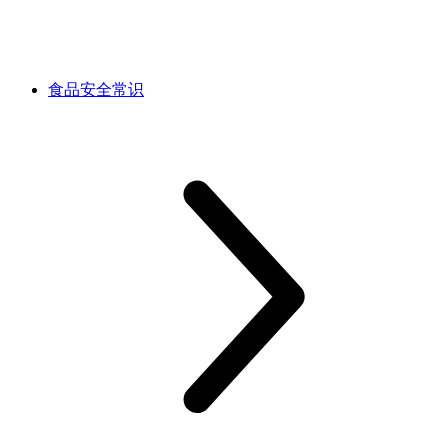
食品安全常识