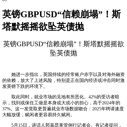
英镑GBPUSD“信赖崩塌”！斯
塔默摇摇欲坠英债抛
英镑GBPUSD“信赖崩塌”！斯塔默摇摇欲
坠英债抛
她进一步指出，英国持续的经常账户赤字以及对海外融资
的依赖，放大了上述风险，特别是正在国内经济或冲击同时激
发英镑下跌的环境下。
取此同时，就业市场的见地有所恶化。42%的受访者暗
示，找到或保住工做是本身或大或小的担心，高于2024年的
37%。这一发觉取更普遍就业市场数据吻合：2025年聘请速度
大幅放缓，赋闲者更容易持久赋闲。
5月15日，讲话人郭嘉昆掌管例行记者会。有记者提问，