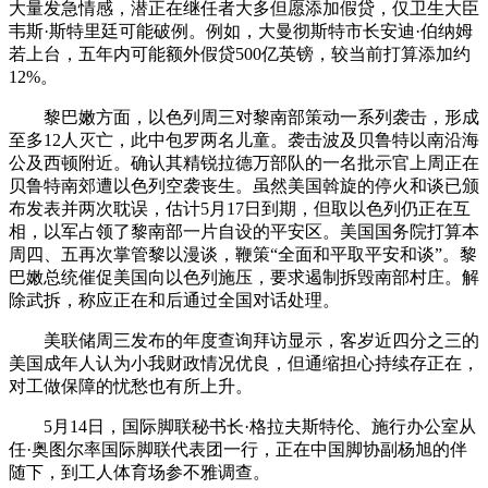
大量发急情感，潜正在继任者大多但愿添加假贷，仅卫生大臣
韦斯·斯特里廷可能破例。例如，大曼彻斯特市长安迪·伯纳姆
若上台，五年内可能额外假贷500亿英镑，较当前打算添加约
12%。
黎巴嫩方面，以色列周三对黎南部策动一系列袭击，形成
至多12人灭亡，此中包罗两名儿童。袭击波及贝鲁特以南沿海
公及西顿附近。确认其精锐拉德万部队的一名批示官上周正在
贝鲁特南郊遭以色列空袭丧生。虽然美国斡旋的停火和谈已颁
布发表并两次耽误，估计5月17日到期，但取以色列仍正在互
相，以军占领了黎南部一片自设的平安区。美国国务院打算本
周四、五再次掌管黎以漫谈，鞭策“全面和平取平安和谈”。黎
巴嫩总统催促美国向以色列施压，要求遏制拆毁南部村庄。解
除武拆，称应正在和后通过全国对话处理。
美联储周三发布的年度查询拜访显示，客岁近四分之三的
美国成年人认为小我财政情况优良，但通缩担心持续存正在，
对工做保障的忧愁也有所上升。
5月14日，国际脚联秘书长·格拉夫斯特伦、施行办公室从
任·奥图尔率国际脚联代表团一行，正在中国脚协副杨旭的伴
随下，到工人体育场参不雅调查。