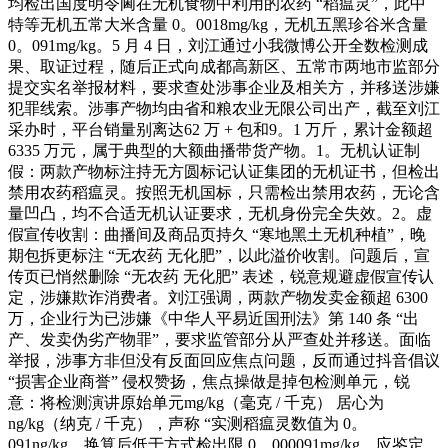
均检出国度明令阃在无机食物中利用的农药 “稻瘟灵”，此中
特等无机五常大米含量 0。0018mg/kg，无机五黑珍谷米含量
0。091mg/kg。5 月 4 日，刘江通过小我微博公开全数检测成
果、取证过程，随后正式向成都高新区、五常市两地市监部分
提交实名举报材料，要求查处涉事企业及相关方，并移送涉嫌
犯罪线索。涉事产物均由省和粮农业无限公司出产，截至刘江
采办时，平台销量别离达62 万 + 包和9。1 万斤，累计金额超
6335 万元，属于典型的大额曲播带货产物。1。无机认证制
假：两款产物标注持无方圆标记认证集团的无机证书，但检出
禁用农药稻瘟灵。按照无机国标，只需检出禁用农药，无论含
量凹凸，均不合适无机认证要求，无机身份完全失效。2。虚
假宣传收割：曲播间及商品页持久 “寒地黑土无机种植”，晚
期包拆更标注 “无农药 无化肥”，以此溢价收割。问题后，宣
传页已悄然删除 “无农药 无化肥” 表述，锐意规避虚假宣传认
定，涉嫌欺诈消费者。刘江强调，两款产物发卖金额超 6300
万，企业行为已涉嫌《中华人平易近国刑法》第 140 条 “出
产、发卖伪劣产物罪”，要求监管部分从严查处并移送。面临
举报，涉事方非但没有反面回应焦点问题，反而通过抖音倡议
“损害企业商誉” 侵权赞扬，焦点操做是掉包检测单元，锐
意：将检测演讲原始单元mg/kg（毫克 / 千克） 居心为
ng/kg（纳克 / 千克），声称 “实测稻瘟灵数值为 0。
091ng/kg，换算后低于方式检出限 0。000091mg/kg，应鉴定