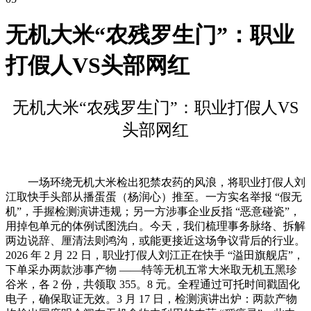
无机大米“农残罗生门”：职业
打假人VS头部网红
无机大米“农残罗生门”：职业打假人VS
头部网红
一场环绕无机大米检出犯禁农药的风浪，将职业打假人刘
江取快手头部从播蛋蛋（杨润心）推至。一方实名举报 “假无
机”，手握检测演讲违规；另一方涉事企业反指 “恶意碰瓷”，
用掉包单元的体例试图洗白。今天，我们梳理事务脉络、拆解
两边说辞、厘清法则鸿沟，或能更接近这场争议背后的行业。
2026 年 2 月 22 日，职业打假人刘江正在快手 “溢田旗舰店”，
下单采办两款涉事产物 ——特等无机五常大米取无机五黑珍
谷米，各 2 份，共领取 355。8 元。全程通过可托时间戳固化
电子，确保取证无效。3 月 17 日，检测演讲出炉：两款产物