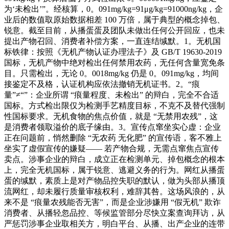
为‘未检出’”。经核算，0。091mg/kg=91μg/kg=91000ng/kg，企
业后的数值取原始数据相差 100 万倍，属于典型的概念掉包、
锐意。截至目前，从播蛋蛋及团队未做出任何公开回应，也未
提出产物召回、消费者补偿方案，一直连结缄默。1。无机国
标铁律：按照《无机产物认证办理法子》及 GB/T 19630-2019
国标，无机产物中绝对检出任何禁用农药，无任何含量宽免条
目。只需检出，无论 0。0018mg/kg 仍是 0。091mg/kg，均间
接鉴定不及格，认证机构应依法撤销无机证书。2。“痕
量”≠“”：企业所谓 “痕量程度、未检出” 的辩白，完全不合适
国标。方式检出限仅为检测手艺精度目标，不克不及替代强制
性国标要求。无机食物的焦点价值，就是 “无禁用农残”，这
是消费者领取溢价的底子缘由。3。宣传点窜坐实心虚：企业
正在问题前，悄然删除 “无农药 无化肥” 的宣传语，客不雅上
坐实了虚假宣传的嫌疑—— 若产物合规，无需点窜焦点宣传
卖点。涉事企业的辩白，成立正在检测单元、掉包概念的根本
上，完全无机国标，属于锐意、逃避义务的行为。网红从播蛋
蛋的缄默，素质上是对产物品控失职的默认，做为头部从播顶
流网红，却未履行质量审核权利，难辞其咎。这场风浪的，从
来不是 “痕量农残能否无害”，而是企业涉嫌用 “假无机” 欺诈
消费者、从播轻忽品控、等候监管部分尽快立案查询拜访，从
严惩罚涉事企业取相关方，明白平台、从播、出产企业的连带