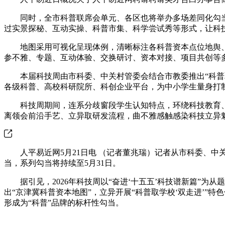
同时，全市科普联席会单元、各区也将举办多场差同化勾当
过实景探秘、互动实操、科普市集、科学尝试秀等形式，让科
地图采用可视化呈现体例，清晰标注各科普资本点位地舆、
参不雅、专题、互动体验、交换研讨、资本对接、项目共创等
本届科技周由市科委、中关村管委会结合市教委推出“科普取
各级科普、高校科研院所、科创企业平台，为中小学生量身打
科技周期间，连系分歧窗段学生认知特点，环绕科技教育、
离领会前沿手艺、立异取研发流程，曲不雅感触感染科技立异
人平易近网5月21日电 （记者董兆瑞）记者从市科委、中关村
当，系列勾当将持续至5月31日。
据引见，2026年科技周以“奋进‘十五五’科技谱新篇”为从
出“京津冀科普资本地图”，立异开展“科普取学校‘双走进’”
形成为“科普”品牌的标杆性勾当。