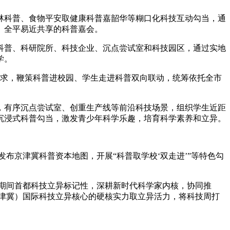
科普、食物平安取健康科普嘉韶华等糊口化科技互动勾当，通
、全平易近共享的科普嘉会。
普、科研院所、科技企业、沉点尝试室和科技园区，通过实地
学。
需求，鞭策科普进校园、学生走进科普双向联动，统筹依托全市
有序沉点尝试室、创重生产线等前沿科技场景，组织学生近距
沉浸式科普勾当，激发青少年科学乐趣，培育科学素养和立异。
发布京津冀科普资本地图，开展“科普取学校‘双走进’”等特色勾
五”期间首都科技立异标记性，深耕新时代科学家内核，协同推
（京津冀）国际科技立异核心的硬核实力取立异活力，将科技周打