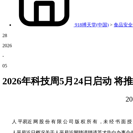
918搏天堂(中国)
>
食品安全
28
2026
-
05
2026年科技周5月24日启动 
2
人 平易近 网 股 份 有 限 公 司 版 权 所 有 ，未 经 书 面 授 
人平易近日概况关于人平易近网聘请聘请英才告白办事合做