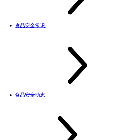
食品安全常识
食品安全动态