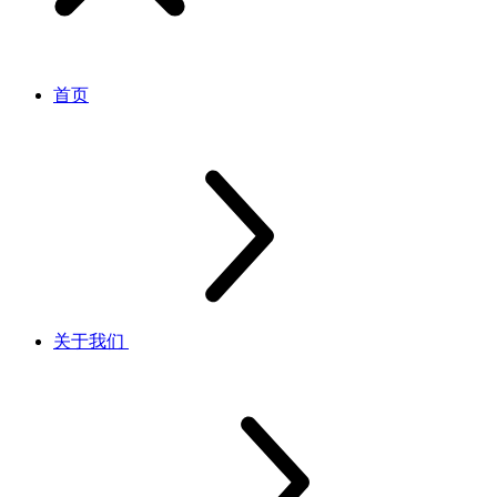
首页
关于我们