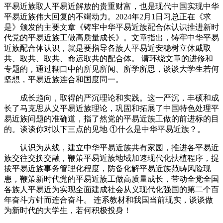
平易近族取人平易近解放的贵重财富，也是现代中国实现中华
平易近族伟大回复的不竭动力。2024年2月1日习总正在《求
是》颁发的主要文章《铸牢中华平易近族配合体认识推进新时
代党的平易近族工做高质量成长》。文章指出，铸牢中华平易
近族配合体认识，就是要指导各族人平易近安稳树立休戚取
共、取共、取共、命运取共的配合体。 请环绕文章的进修和
专题的，通过糊口中的所见所闻、所学所思，谈谈大学生若何
坚想，平易近族连合和国度同一。
成长趋向，取得的严沉理论和实践。这一严沉，丰硕和成
长了马克思从义平易近族理论，巩固和拓展了中国特色处理平
易近族问题的准确道，指了然党的平易近族工做的前进标的目
的。谈谈你对以下三点的见地 ①什么是中华平易近族？。
认识为从线，建立中华平易近族共有家园，推进各平易近
族交往交换交融，鞭策平易近族地域加速现代化扶植程序，提
拔平易近族事务管理化程度，防备化解平易近族范畴风险现
患，鞭策新时代党的平易近族工做高质量成长，带动全党全国
各族人平易近为实现全面建成社会从义现代化强国的第二个百
年奋斗方针而连合奋斗。 连系教材和我国当前现实，谈谈做
为新时代的大学生，若何积极投身！