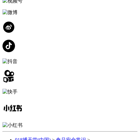
918搏天堂(中国)
>
食品安全常识
>