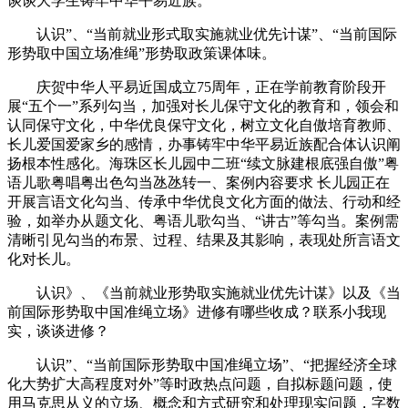
谈谈大学生铸牢中华平易近族。
认识”、“当前就业形式取实施就业优先计谋”、“当前国际
形势取中国立场准绳”形势取政策课体味。
庆贺中华人平易近国成立75周年，正在学前教育阶段开
展“五个一”系列勾当，加强对长儿保守文化的教育和，领会和
认同保守文化，中华优良保守文化，树立文化自傲培育教师、
长儿爱国爱家乡的感情，办事铸牢中华平易近族配合体认识阐
扬根本性感化。海珠区长儿园中二班“续文脉建根底强自傲”粤
语儿歌粤唱粤出色勾当氹氹转一、案例内容要求 长儿园正在
开展言语文化勾当、传承中华优良文化方面的做法、行动和经
验，如举办从题文化、粤语儿歌勾当、“讲古”等勾当。案例需
清晰引见勾当的布景、过程、结果及其影响，表现处所言语文
化对长儿。
认识》、《当前就业形势取实施就业优先计谋》以及《当
前国际形势取中国准绳立场》进修有哪些收成？联系小我现
实，谈谈进修？
认识”、“当前国际形势取中国准绳立场”、“把握经济全球
化大势扩大高程度对外”等时政热点问题，自拟标题问题，使
用马克思从义的立场、概念和方式研究和处理现实问题，字数