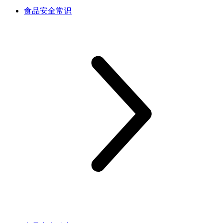
食品安全常识