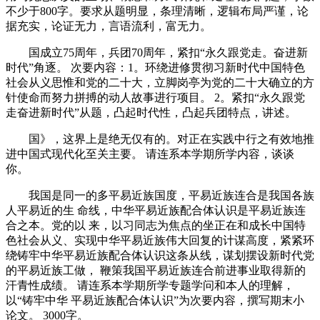
不少于800字。要求从题明显，条理清晰，逻辑布局严谨，论
据充实，论证无力，言语流利，富无力。
国成立75周年，兵团70周年，紧扣“永久跟党走。奋进新
时代”角逐。 次要内容：1。环绕进修贯彻习新时代中国特色
社会从义思惟和党的二十大，立脚岗亭为党的二十大确立的方
针使命而努力拼搏的动人故事进行项目。 2。紧扣“永久跟党
走奋进新时代”从题，凸起时代性，凸起兵团特点，讲述。
国》，这界上是绝无仅有的。对正在实践中行之有效地推
进中国式现代化至关主要。 请连系本学期所学内容，谈谈
你。
我国是同一的多平易近族国度，平易近族连合是我国各族
人平易近的生 命线，中华平易近族配合体认识是平易近族连
合之本。党的以 来，以习同志为焦点的坐正在和成长中国特
色社会从义、实现中华平易近族伟大回复的计谋高度，紧紧环
绕铸牢中华平易近族配合体认识这条从线，谋划摆设新时代党
的平易近族工做， 鞭策我国平易近族连合前进事业取得新的
汗青性成绩。 请连系本学期所学专题学问和本人的理解，
以“铸牢中华 平易近族配合体认识”为次要内容，撰写期末小
论文。 3000字。