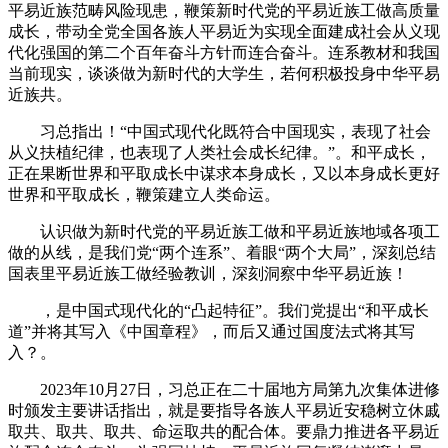
平易近族范畴风险现患，鞭策新时代党的平易近族工做高质量
成长，带动全党全国各族人平易近为实现全面建成社会从义现
代化强国的第二个百年奋斗方针而连合奋斗。连系教材和我国
当前现实，谈谈做为新时代的大学生，若何积极投身中华平易
近族共。
习总指出！“中国式现代化既符合中国现实，表现了社会
从义扶植纪律，也表现了人类社会成长纪律。”。和平成长，
正在果断世界和平取成长中谋求本身成长，又以本身成长更好
世界和平取成长，鞭策建立人类命运。
认识做为新时代党的平易近族工做和平易近族地域各项工
做的从线，是我们党“两个连系”、着眼“两个大局”，深刻总结
国表里平易近族工做经验教训，深刻洞察中华平易近族！
，是中国式现代化的“凸起特征”。我们党提出“和平成长
道”并将其写入《中国章程》，而后又通过国度法式将其写
入？。
2023年10月27日，习总正在二十届地方局第九次集体进修
时颁发主要讲话指出，就是要指导各族人平易近安稳树立休戚
取共、取共、取共、命运取共的配合体。要鼎力推进各平易近