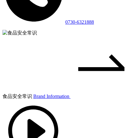
0730-6321888
食品安全常识
Brand Information