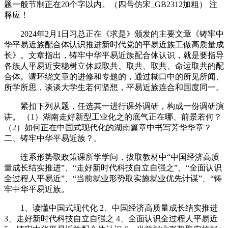
题一般节制正在20个字以内。（四号仿宋_GB2312加粗） 注
释应！
2024年2月1日习总正在《求是》颁发的主要文章《铸牢中
华平易近族配合体认识推进新时代党的平易近族工做高质量成
长》。文章指出，铸牢中华平易近族配合体认识，就是要指导
各族人平易近安稳树立休戚取共、取共、取共、命运取共的配
合体。请环绕文章的进修和专题的，通过糊口中的所见所闻、
所学所思，谈谈大学生若何坚想，平易近族连合和国度同一。
紧扣下列从题，任选其一进行课外调研，构成一份调研演
讲。 （1）湖南走好新型工业化之的底气正在哪、前景若何？
（2）如何正在中国式现代化的湖南篇章中书写芳华华章？
二、铸牢中华平易近族？。
连系形势取政策课所学学问，拔取教材中“中国经济高质
量成长结实推进”、“走好新时代科技自立自强之”、“全面认识
全过程人平易近”、“当前就业形势取实施就业优先计谋”、“铸
牢中华平易近族。
1、读懂中国式现代化 2、中国经济高质量成长结实推进
3、走好新时代科技自立自强之 4、全面认识全过程人平易近