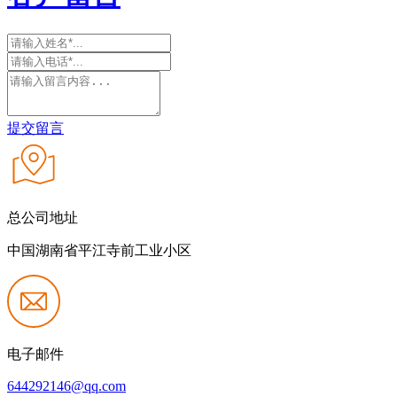
提交留言
总公司地址
中国湖南省平江寺前工业小区
电子邮件
644292146@qq.com