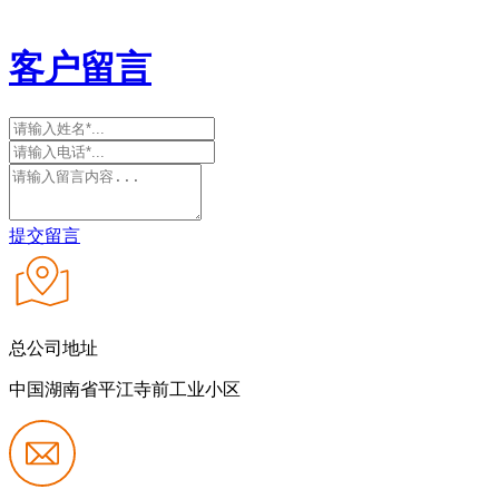
客户留言
提交留言
总公司地址
中国湖南省平江寺前工业小区