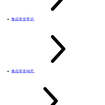
食品安全常识
食品安全动态