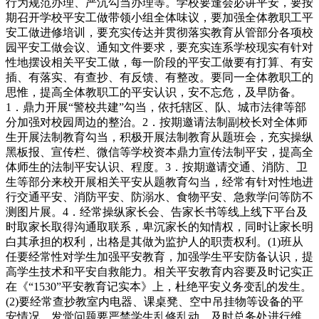
行为规范办理、严沉勾当办理等。学校要逢会必讲平安，要按
期召开学校平安工做带领小组全体味议，要加强全体教职工平
安工做进修培训，要充实传达并贯彻落实教育从管部分各项校
园平安工做会议、通知文件要求，要充实连系学校现实有针对
性地摆设相关平安工做，每一阶段的平安工做要有打算、有安
插、有落实、有查抄、有反馈、有整改。要同一全体教职工的
思惟，提高全体教职工的平安认识，安不忘危，及早防备。
1．鼎力开展“警校共建”勾当，依托辖区、队、城市法律等部
分加强对校园周边的整治。2．按期邀请法制副校长对全体师
生开展法制教育勾当，积极开展法制教育从题班会，充实操纵
黑板报、宣传栏、微信等学校资本鼎力宣传法制平安，提高全
体师生的法制平安认识、程度。3．按期邀请交通、消防、卫
生等部分来校开展相关平安从题教育勾当，经常有针对性地进
行交通平安、消防平安、防溺水、食物平安、急救学问等防不
测图片展。4．经常操纵家长会、告家长书等线上线下平台及
时取家长取得沟通取联系，卑沉家长的知情权，同时让家长明
白其承担的权利，出格是其做为监护人的职责权利。(1)班从
任要经常性对学生加强平安教育，加强学生平安防备认识，提
高学生技术和平安自救能力。相关平安教育内容要及时记实正
在《“1530”平安教育记实本》上，杜绝平安义务变乱的发生。
(2)要经常查抄教室内电器、课桌凳、空中吊挂物等设备的平
安情况、发觉问题要严禁学生乱修乱动，及时总务处进行维