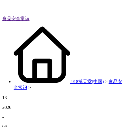
食品安全常识
918搏天堂(中国)
>
食品安
全常识
>
13
2026
-
06