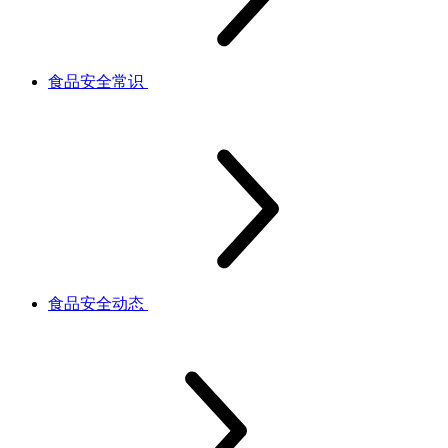
食品安全常识
食品安全动态