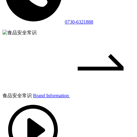
0730-6321888
食品安全常识
Brand Information