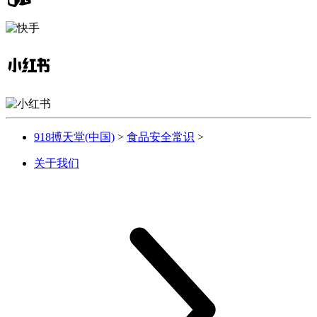
918搏天堂(中国)
>
食品安全常识
>
关于我们