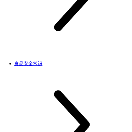
食品安全常识