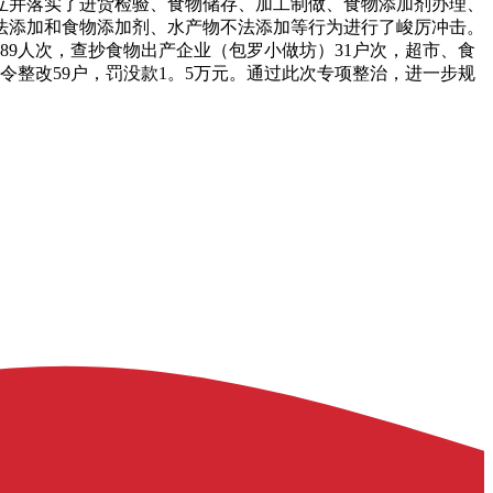
立并落实了进货检验、食物储存、加工制做、食物添加剂办理、
法添加和食物添加剂、水产物不法添加等行为进行了峻厉冲击。
9人次，查抄食物出产企业（包罗小做坊）31户次，超市、食
责令整改59户，罚没款1。5万元。通过此次专项整治，进一步规