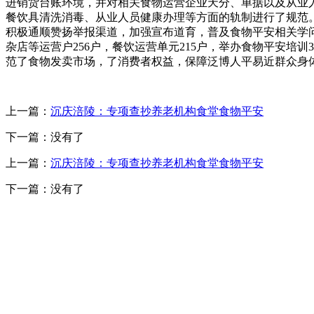
进销货台账环境，并对相关食物运营企业天分、单据以及从业
餐饮具清洗消毒、从业人员健康办理等方面的轨制进行了规范
积极通顺赞扬举报渠道，加强宣布道育，普及食物平安相关学问
杂店等运营户256户，餐饮运营单元215户，举办食物平安培训
范了食物发卖市场，了消费者权益，保障泛博人平易近群众身体
上一篇：
沉庆涪陵：专项查抄养老机构食堂食物平安
下一篇：没有了
上一篇：
沉庆涪陵：专项查抄养老机构食堂食物平安
下一篇：没有了