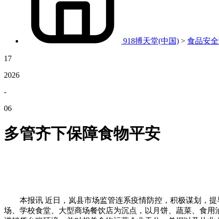
918搏天堂(中国)
>
食品安全
17
2026
-
06
多管齐下保障食物平安
本报讯 近日，岚县市场监管连系疫情防控，积极谋划，提早
场、学校食堂、大型商场餐饮店为沉点，以月饼、蔬菜、食用