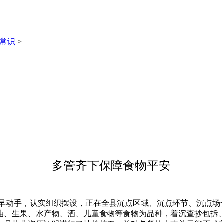
常识
>
多管齐下保障食物平安
动手，认实组织摆设，正在全县沉点区域、沉点环节、沉点场
油、生果、水产物、酒、儿童食物等食物为品种，着沉查抄包拆