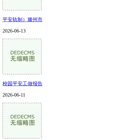
平安轨制）滕州市
2026-06-13
校园平安工做报告
2026-06-11