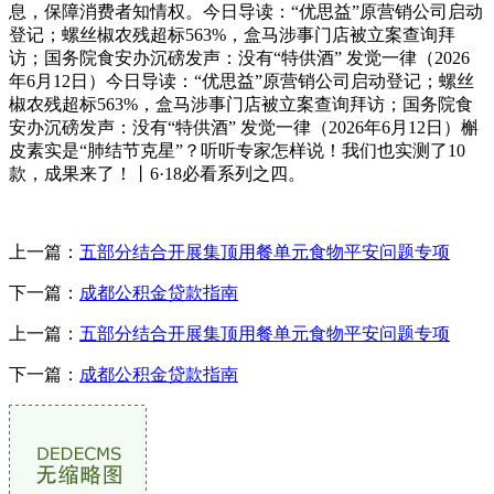
息，保障消费者知情权。今日导读：“优思益”原营销公司启动
登记；螺丝椒农残超标563%，盒马涉事门店被立案查询拜
访；国务院食安办沉磅发声：没有“特供酒” 发觉一律（2026
年6月12日）今日导读：“优思益”原营销公司启动登记；螺丝
椒农残超标563%，盒马涉事门店被立案查询拜访；国务院食
安办沉磅发声：没有“特供酒” 发觉一律（2026年6月12日）槲
皮素实是“肺结节克星”？听听专家怎样说！我们也实测了10
款，成果来了！丨6·18必看系列之四。
上一篇：
五部分结合开展集顶用餐单元食物平安问题专项
下一篇：
成都公积金贷款指南
上一篇：
五部分结合开展集顶用餐单元食物平安问题专项
下一篇：
成都公积金贷款指南