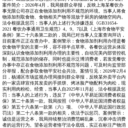
案件简介：2026年4月，我局接群众举报，反映上海某餐饮办
事无限公司存正在食物添加剂利用不规范的环境。当事人将食
物添加剂取食物、食物相关产物等混放于厨房的储物空间内。
法令根据及惩罚：当事人的上述行为涉嫌违反《GB31654-
2021 餐饮办事通用卫生规范》4。9。7以及《上海市食物平安
条例》第二十六条第二款的，我局已对当事人立案查询拜访，
目前案件正正在查办中。案例警示：食物添加剂利用办理是餐
饮食物平安的主要一环，容不得半点草率。各餐饮运营从体应
深刻认识食物添加剂利用办理的主要性，自动完美内部管控机
制，规范添加剂的储存。同时也提示泛博消费者，若发觉餐饮
办事中存正在食物添加剂利用不规范等问题，可及时向监管部
分举报，配合参取食物平安社会共治。案情引见：2026年2月4
日，杨浦区市场监视办理局接到群众举报，反映某外卖平台内
的一家店肆宣传其发卖的手抓饼、烤冰脸产物配料为肉松，现
实利用肉粉松。经查，当事人自2025年11月起，法令根据及惩
罚：当事人的上述行为，违反了《中华人平易近国消费者权益
保》第二十条第一款。我局按照《中华人平易近国消费者权益
保》第五十六条第一款第（六）项、《中华人平易近国行政惩
罚法》第二十八条第一款的相关，依法予以惩罚。案例警示：
诚信是运营之本，我局持续整治消费范畴乱象，沉拳冲击消费
者的运营行为。望各运营者恪守法令底线，实正在标注产物消