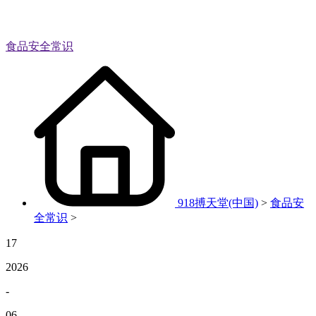
食品安全常识
918搏天堂(中国)
>
食品安
全常识
>
17
2026
-
06