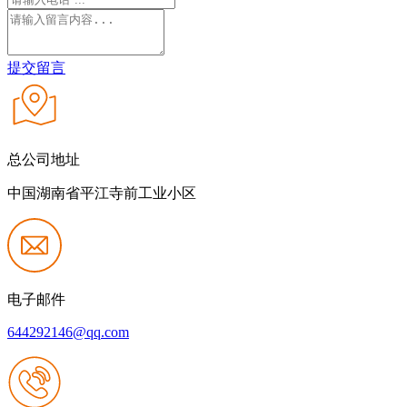
提交留言
总公司地址
中国湖南省平江寺前工业小区
电子邮件
644292146@qq.com