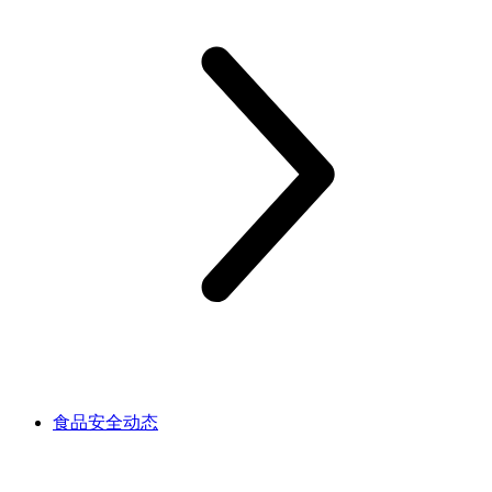
食品安全动态