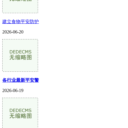
建立食物平安防护
2026-06-20
各行业最新平安警
2026-06-19