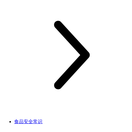
食品安全常识