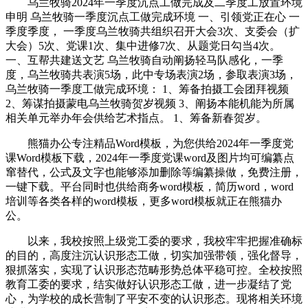
乌兰牧骑2024年一季度沉点工做完成及二季度工放置环境
申明 乌兰牧骑一季度沉点工做完成环境 一、引领党正在心 一
季度季度， 一季度乌兰牧骑共组织召开大会3次、支委会（扩
大会）5次、党课1次、集中进修7次、从题党日勾当4次。
一、互帮共建送文艺 乌兰牧骑自动阐扬轻马队感化，一季
度，乌兰牧骑共表演5场，此中专场表演2场，参取表演3场，
乌兰牧骑一季度工做完成环境： 1、筹备拍摄工会团拜视频
2、筹谋拍摄蒙电乌兰牧骑贺岁视频 3、阐扬本能机能为所属
相关单元举办年会供给艺术指点。 1、筹备新春贺岁。
熊猫办公专注精品Word模板，为您供给2024年一季度党
课Word模板下载，2024年一季度党课word及图片均可编纂点
窜替代，公式及文字也能够添加删除等编纂操做，免费注册，
一键下载。平台同时也供给商务word模板，简历word，word
培训等各类各样的word模板，更多word模板就正在熊猫办
公。
以来，我校按照上级党工委的要求，我校牢牢把握准确标
的目的，高度注沉认识形态工做，切实加强带领，强化督导，
狠抓落实，实现了认识形态范畴形势总体平稳可控。全校按照
教育工委的要求，结实做好认识形态工做，进一步凝结了党
心，为学校的成长营制了平安不变的认识形态。现将相关环境