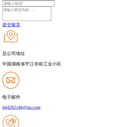
提交留言
总公司地址
中国湖南省平江寺前工业小区
电子邮件
644292146@qq.com