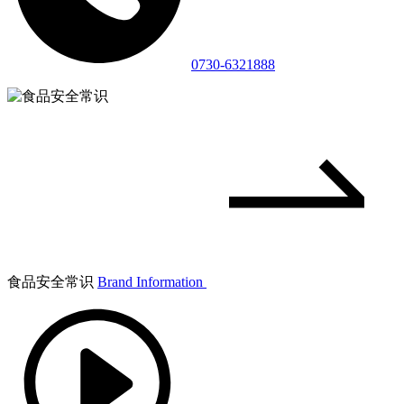
0730-6321888
食品安全常识
Brand Information