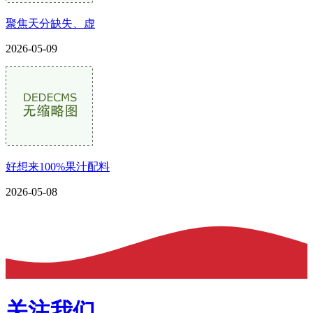
聚焦天分缺失、虚
2026-05-09
好想来100%果汁配料
2026-05-08
关注我们