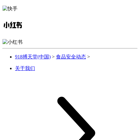
918搏天堂(中国)
>
食品安全动态
>
关于我们