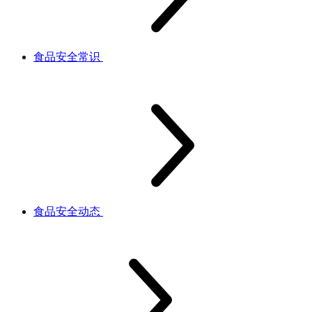
食品安全常识
食品安全动态