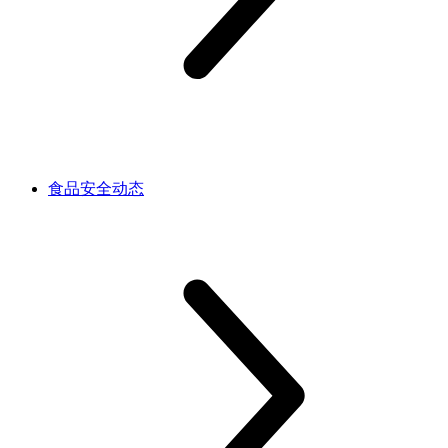
食品安全动态