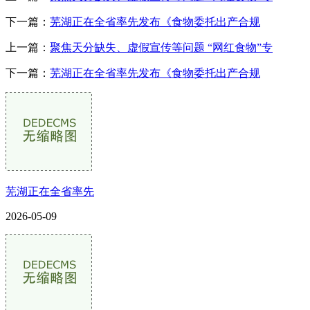
下一篇：
芜湖正在全省率先发布《食物委托出产合规
上一篇：
聚焦天分缺失、虚假宣传等问题 “网红食物”专
下一篇：
芜湖正在全省率先发布《食物委托出产合规
芜湖正在全省率先
2026-05-09