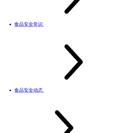
食品安全常识
食品安全动态