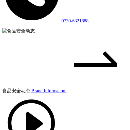
0730-6321888
食品安全动态
Brand Information