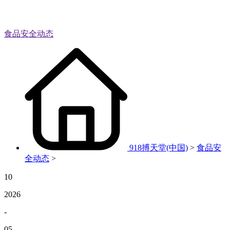
食品安全动态
918搏天堂(中国)
>
食品安
全动态
>
10
2026
-
05