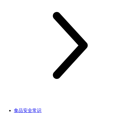
食品安全常识