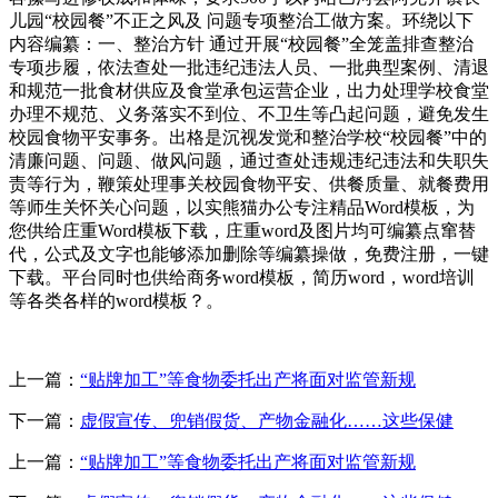
儿园“校园餐”不正之风及 问题专项整治工做方案。环绕以下
内容编纂：一、整治方针 通过开展“校园餐”全笼盖排查整治
专项步履，依法查处一批违纪违法人员、一批典型案例、清退
和规范一批食材供应及食堂承包运营企业，出力处理学校食堂
办理不规范、义务落实不到位、不卫生等凸起问题，避免发生
校园食物平安事务。出格是沉视发觉和整治学校“校园餐”中的
清廉问题、问题、做风问题，通过查处违规违纪违法和失职失
责等行为，鞭策处理事关校园食物平安、供餐质量、就餐费用
等师生关怀关心问题，以实熊猫办公专注精品Word模板，为
您供给庄重Word模板下载，庄重word及图片均可编纂点窜替
代，公式及文字也能够添加删除等编纂操做，免费注册，一键
下载。平台同时也供给商务word模板，简历word，word培训
等各类各样的word模板？。
上一篇：
“贴牌加工”等食物委托出产将面对监管新规
下一篇：
虚假宣传、兜销假货、产物金融化……这些保健
上一篇：
“贴牌加工”等食物委托出产将面对监管新规