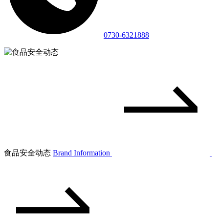
0730-6321888
食品安全动态
Brand Information