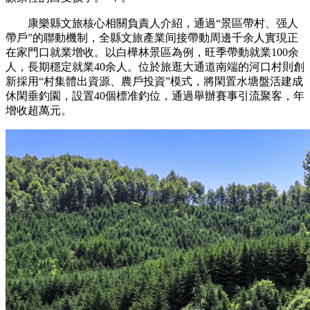
康樂縣文旅核心相關負責人介紹，通過“景區帶村、强人
帶戶”的聯動機制，全縣文旅產業间接帶動周邊千余人實現正
在家門口就業增收。以白樺林景區為例，旺季帶動就業100余
人，長期穩定就業40余人。位於旅逛大通道南端的河口村則創
新採用“村集體出資源、農戶投資”模式，將閑置水塘盤活建成
休閑垂釣園，設置40個標准釣位，通過舉辦賽事引流聚客，年
增收超萬元。