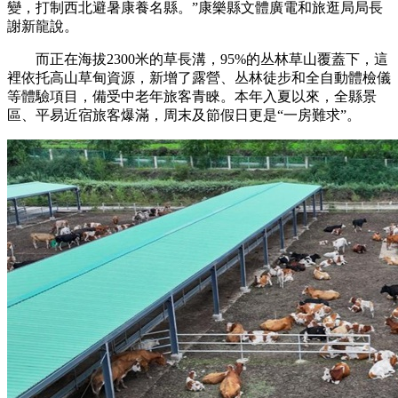
變，打制西北避暑康養名縣。”康樂縣文體廣電和旅逛局局長
謝新龍說。
而正在海拔2300米的草長溝，95%的丛林草山覆蓋下，這
裡依托高山草甸資源，新增了露營、丛林徒步和全自動體檢儀
等體驗項目，備受中老年旅客青睞。本年入夏以來，全縣景
區、平易近宿旅客爆滿，周末及節假日更是“一房難求”。