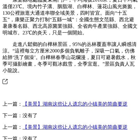
溫僅23℃。境內竹子溝、胭脂湖、白樺林、蓮花山風光旖旎，
130公裡旅逛大通道串聯全域美景，四时皆宜。面向“十五
五”，康樂正聚力打制“五縣一城”：全國生態文范縣、西北避
暑康養名縣、西北高原菌業強縣、全省肉牛產業強縣、全國文
明城市。23℃的炎天，只是一個開始。
走進八鬆鄉的白樺林景區，95%的丛林覆蓋率讓人瞬感清
涼。“這裡每立方厘米2000多個負氧離子，深吸一口氣，仿佛
給肺‘洗了個澡’。白樺林春季山花爛漫，夏日可避暑戲水，秋
季可攝影繪畫，冬季可觀冰戲雪，全季宜逛。”景區負責人瓦
小龍說。
上一篇：
【美景】湖南这些让人遗忘的小镇美的简曲要逆
下一篇：没有了
上一篇：
【美景】湖南这些让人遗忘的小镇美的简曲要逆
下一篇：没有了