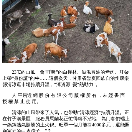
23℃的山風、會“呼吸”的白樺林、滋滋冒油的烤肉、耳朵
上帶“身份証”的牛……這個炎天，甘肅省臨夏回族自治州康樂
縣清涼逛市場持續升溫，“涼資源”變“熱動力”。
人 平易近 網 股 份 有 限 公 司 版 權 所 有 ，未 經 書 面
授 權 禁 止 使 用。
清涼的山風帶來了人氣，也帶動“清涼經濟”持續升溫。正
在竹子溝景區，服務員馬蘭花正忙得腳不沾地，為门客們端上
一鍋鍋熱氣騰騰的土火鍋。旺季一個月能掙4000多元，還能照
顧家裡的白叟孩子。”？。