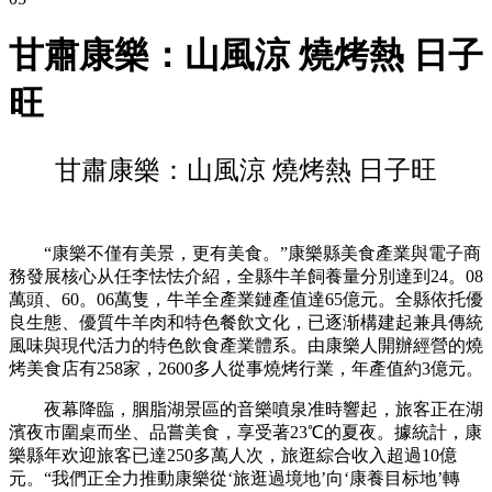
甘肅康樂：山風涼 燒烤熱 日子
旺
甘肅康樂：山風涼 燒烤熱 日子旺
“康樂不僅有美景，更有美食。”康樂縣美食產業與電子商
務發展核心从任李怯怯介紹，全縣牛羊飼養量分別達到24。08
萬頭、60。06萬隻，牛羊全產業鏈產值達65億元。全縣依托優
良生態、優質牛羊肉和特色餐飲文化，已逐渐構建起兼具傳統
風味與現代活力的特色飲食產業體系。由康樂人開辦經營的燒
烤美食店有258家，2600多人從事燒烤行業，年產值約3億元。
夜幕降臨，胭脂湖景區的音樂噴泉准時響起，旅客正在湖
濱夜市圍桌而坐、品嘗美食，享受著23℃的夏夜。據統計，康
樂縣年欢迎旅客已達250多萬人次，旅逛綜合收入超過10億
元。“我們正全力推動康樂從‘旅逛過境地’向‘康養目标地’轉