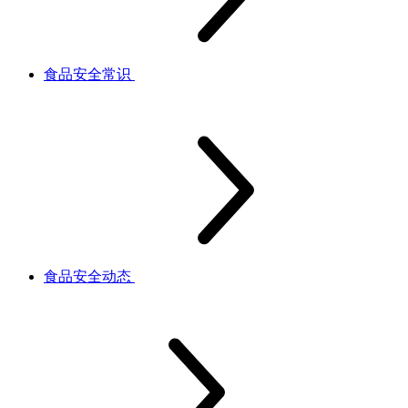
食品安全常识
食品安全动态