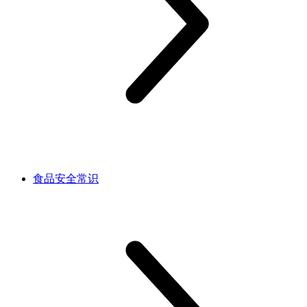
食品安全常识