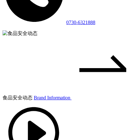
0730-6321888
食品安全动态
Brand Information