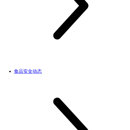
食品安全动态