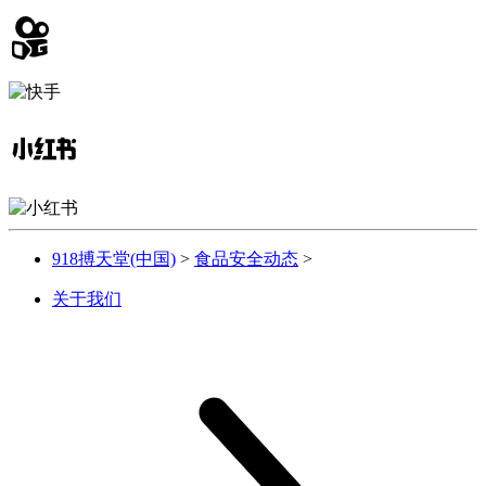
918搏天堂(中国)
>
食品安全动态
>
关于我们