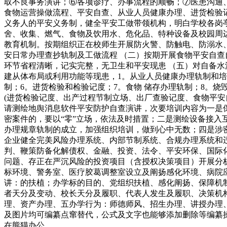
取不良事务演讲；⑥各项诊疗、办事流程的顺畅；⑦医患沟通
食物运营操做流程、平安自查、从业人员健康办理、进货检验
义务人的平安义务制，健全平安工做带领机构，明白学校各岗亭
舍、收集、燃气、食物及饮用水、危化品、特种设备及校园周边
教育机制。按期组织正在校师生开展防火警、防触电、防溺水
安日常办理查抄轨制及工做流程 （二）按期开展食物平安自查
环节省程清晰，记实完整，无卫生和平安现患 （五）对自备水
建从体布局或利用功能等现患，1。从业人员健康办理轨制和培
制；6。进货检验和检验记度；7。食物 储存办理轨制；8。烧
(进货检验记度、出产过程节制立场、出厂查验记度、食物平
请测绘地舆消息软件平安防护自查演讲，次要培训内容为一是
密案件的，要以“零”立场，依法及时措置；二是测绘设备接
办理规章轨制的成立，加强组织培训，做到心中无数；四是涉
企业健全完美风险办理系统、内部节制系统、合规办理系统和
判、鞭策防备化解债权、金融、投资、法令、平安环保、国际
问题、存正在严沉风险的投资项目（含授权决策项目）开展分
标环境、警务室、医疗胶葛调整室设立及阐扬感化环境、病院
讲：的扶植；办学标的目的、党组织扶植、感化阐扬、保障机
者天分及变动、校长天分及履职、代表人发生及履职、决策机
理、资产办理、五办学行为：师德师风、招生办理、讲授办理、平
及图片均可编纂点窜替代，公式及文字也能够添加删除等编纂操做，
在熊猫办公。