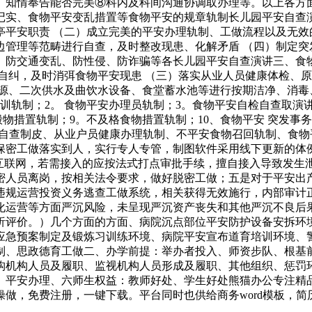
、知情奉告能否完美⑧科内及科间沟通协调取办理等。以上各方
记实、食物平安变乱措置等食物平安的规章轨制长儿园平安自查演
平安职责 （二）成立完美的平安办理轨制、工做流程以及无效
管理等范畴进行自查，及时整改现患、化解矛盾 （四）制定突
、防交通变乱、防性侵、防诈骗等各长儿园平安自查演讲三、食物
自纠，及时消弭食物平安现患 （三）落实从业人员健康体检、
源、二次供水及曲饮水设备、食堂蓄水池等进行按期洁净、消毒、
训轨制；2。 食物平安办理员轨制；3。食物平安自检自查取演讲
毁物措置轨制；9。不及格食物措置轨制；10、食物平安 突发事
安自查制皮、从业户员健康办理轨制、不平安食物召回轨制、食物
保密工做落实到人，实行专人专管，制图软件采用线下更新的体
入互联网，若需接入的应按法式打点审批手续，擅自接入导致发生
密人员离岗，按相关法令要求，做好脱密工做；五是对于平安出产
违规运营投资义务逃查工做系统，相关获得无效施行，内部审计正
化运营等方面严沉风险，未呈现严沉资产丧失和其他严沉不良后果
析评价。）几个方面的方面、病院沉点部位平安防护设备安拆环
应急预案制定及锻炼习训练环境、病院平安宣布道育培训环境、
制、思政德育工做二、办学前提：举办者投入、师资步队、根基
构机构人员及履职、监视机构人员形成及履职、其他组织、惩罚
安办理、六师生权益：教师好处、学生好处熊猫办公专注精品Wor
免费注册，一键下载。平台同时也供给商务word模板，简历word