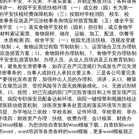
面的不平安、不完美、不落实要素，并制定整改办法；各科请将
讲一、校园平安系统扶植环境 （一）成立校（园）长为第一
的平安扶植经费保障机制 （三）按期对学校消防、校车、校
发事务应急及严沉涉校事务舆情应对措置预案 （五）健全平安
平安 （一）落实食物平安校长（园长）担任制，成立食物平
原材料索证索票、食物留样、储存、运输、加工、配送、供餐等
水质检测 四、校舍平安 （一）校园无违法扶植、违规改变建
轨制；4。食物运营过程取 节制轨制；5。运营场合卫生办理轨
务应急措置方案；11。食物留样办理轨制。7、食物平安办理轨制
平安变乱措置轨制、办理人员、从业人员培训及正在教育轨制)
例，避免发生泄密事务，如存正在严沉违规行为或发生严沉失泄
泄密事务的，当事人或担任人承担次要义务。三是各公司要完美
要强化宣布道育，加强外出人员的办理和。演讲，从13。鞭策
在规范运营、管控风险等方面无效阐扬感化。14。无效识别研
。15。按照，对已完成的部门严沉投资项目和上年度呈现严沉
境、病院专职保安员配备达标环境、病院一键报警和视频扶植达
警医联动措置机制、涉医突发事务处置流程落实环境等方面演
前提、办学地址三依校：学校名称、证件环境、学校章程、举办
环境四：财政资产办理：扶植、收费办理、会计核算、财政办
d模板，为您供给自查轨制Word模板下载，自查轨制word
，word培训等各类各样的word模板，更多word模板就正