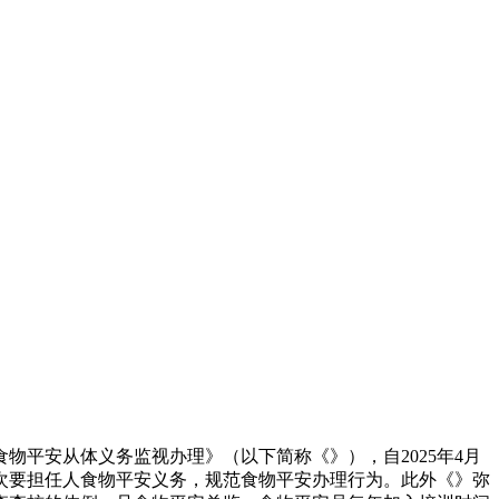
平安从体义务监视办理》（以下简称《》），自2025年4月
次要担任人食物平安义务，规范食物平安办理行为。此外《》弥