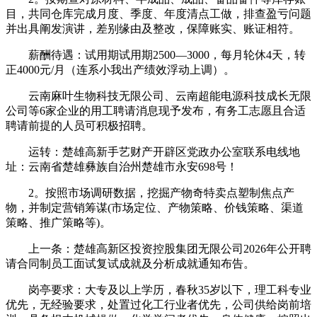
目，共同仓库完成月度、季度、年度清点工做，排查盈亏问题
并出具阐发演讲，差别缘由及整改，保障账实、账证相符。
薪酬待遇：试用期试用期2500—3000，每月轮休4天，转
正4000元/月（连系小我出产绩效浮动上调）。
云南麻叶生物科技无限公司、云南超能电源科技成长无限
公司等6家企业的用工聘请消息现予发布，有务工志愿且合适
聘请前提的人员可积极招聘。
运转：楚雄高新手艺财产开辟区党政办公室联系电线地
址：云南省楚雄彝族自治州楚雄市永安698号！
2。按照市场调研数据，挖掘产物奇特卖点塑制焦点产
物，并制定营销筹谋(市场定位、产物策略、价钱策略、渠道
策略、推广策略等)。
上一条：楚雄高新区投资控股集团无限公司2026年公开聘
请合同制员工面试复试成就及分析成就通知布告。
岗亭要求：大专及以上学历，春秋35岁以下，理工科专业
优先，无经验要求，处置过化工行业者优先，公司供给岗前培