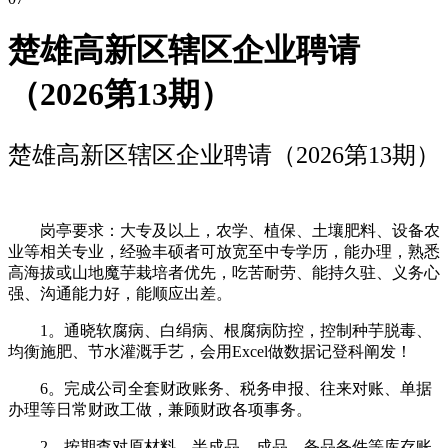
楚雄高新区辖区企业聘请
（2026第13期）
楚雄高新区辖区企业聘请（2026第13期）
岗亭要求：大专及以上，农学、植保、土壤肥料、设备农
业等相关专业，经验丰硕者可放宽至中专学历，能办理，熟悉
高海拔或山地魔芋栽培者优先，吃苦耐劳、能持久驻、义务心
强、沟通能力好，能顺应出差。
1。通晓软腐病、白绢病、根腐病防控，控制种芋脱毒、
均衡施肥、节水灌溉手艺，会用Excel做数据记登科阐发！
6。完成公司全套财政账务、税务申报、往来对账、单据
办理等日常财政工做，兼顾财政各项事务。
2。按期查对原材料、半成品、成品、备品备件等库存账