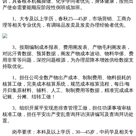
训，具备根本机械操做、化学学问者优先，身体健康，按照出
产使命需要能顺应阶段性倒班或加班。
1。大专及以上学历，春秋25—45岁，市场营销、工商办
理等相关专业优先，有调味品发卖及发卖办理经验者优先。
3。按期编制成本报表、费用阐发表、产物毛利阐发表，
对比汗青数据、预算数据，阐发产物成本波动、物料华侈、费
用非常等问题，深挖问题根源，为办理层降本增效供给数据支
持取优化。
1。担任公司全数产物出产成本、制制费用、物料损耗的
核算工做，完美成本核算系统，规范成本核算流程，每日/每
月归集原材料、辅料、人工、制制费用等数据，精准完成成本
记账、分摊、结转工做！
3。组织开展平安现患排查管理工做，担任功课事项审核
核准工做，担任平安出产变乱查询拜访演讲编写及查询拜访处
置。
岗亭要求：本科及以上学历，30—45岁，中药学及相关专