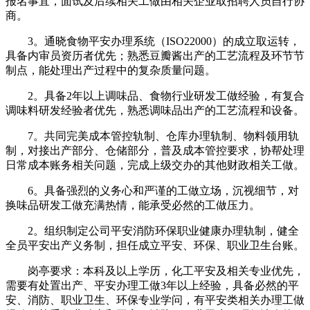
报名事宜，面试及后续相关工做由相关企业取招聘人员自行协
商。
3。通晓食物平安办理系统（ISO22000）的成立取运转，
具备内审员资历者优先；熟悉豆瓣酱出产的工艺流程及环节节
制点，能处理出产过程中的复杂质量问题。
2。具备2年以上调味品、食物行业研发工做经验，有复合
调味料研发经验者优先，熟悉调味品出产的工艺流程和设备。
7。共同完美成本管控轨制、仓库办理轨制、物料领用轨
制，对接出产部分、仓储部分，普及成本管控要求，协帮处理
日常成本账务相关问题，完成上级交办的其他财政相关工做。
6。具备强烈的义务心和严谨的工做立场，沉视细节，对
换味品研发工做充满热情，能承受必然的工做压力。
2。组织制定公司平安消防环保职业健康办理轨制，健全
全员平安出产义务制，担任成立平安、环保、职业卫生台账。
岗亭要求：本科及以上学历，化工平安及相关专业优先，
需要有处置出产、平安办理工做3年以上经验，具备必然的平
安、消防、职业卫生、环保专业学问，有平安类相关办理工做