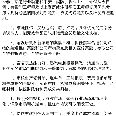
经验，熟悉行业动态和平安、消防、职业卫生、环保法令律
例，有帮理工程师及以上资历或注册平安工程师资历优先考
虑，具备必然的阐发判断能力、协调沟通能力以及应变办理能
力。
5。准绳性强，义务心沉，敢于准绳，具备优良的跨部分
协调能力，能无效带领团队并鞭策全员质量文化扶植。
3。阐发研究各新渠道的案牍气概，担任撰写合适公司产
物的渠道推广案牍和公司产物卖点及相关宣传案牍，参取公司
产物包拆设想、产物开辟等工做。
5。言语表达能力好，熟悉电脑根基操做，沟通能力强，
有优良的市场判断能力和开辟能力，有极强的组织办理能力。
5。审核出产领料单、退料单、工时报表、费用报销单等
相关单据的合规性、实正在性，拾掇成底细关凭证、报表、台
账材料，按照财政轨制完成分类归档。
1。按照公司规划，洞察市场、领会行业动态和市场变
化，识别市场新机遇点，担任市场调研取阐发工做。
4。协帮财政担任人编制年度、季度出产成本预算、部分