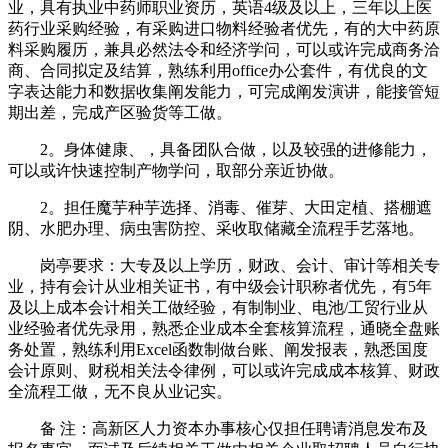
业，具有执业中药师职业资历，英语4级及以上，三年以上医
药行业采购经验，有采购进口物料经验者优先，有的大中药原
料采购履历，兼具必然法令和经济学问，可以或许完成商务洽
商、合同拟定及结算，熟练利用office办公套件，有优良的文
字表达能力和数据收集阐发能力，可完成阐发演讲，能接管短
期出差，完成产区验货等工做。
2。身体健康、，具备团队合做，以及较强的进修能力，
可以或许快速控制产物学问，取部分亲近协做。
2。担任魔芋种芋选择、消毒、催芽、大田定植、搭棚遮
阴、水肥办理、病虫害防控、采收取储藏全流程手艺落地。
岗亭要求：大专及以上学历，财政、会计、审计等相关专
业，持有会计从业相关证书，有中级会计职称者优先，有5年
及以上成本会计相关工做经验，有制制业、电池/工贸行业从
业经验者优先录用，熟悉企业成本全套核算流程，通晓全盘账
务处置，熟练利用Excel函数制做台账、阐发报表，熟悉国度
会计原则、财税相关法令律例，可以或许完成成本核算、财政
全流程工做，无不良从业记实。
备 注：高新区人力资本办事核心仅担任聘请消息发布及