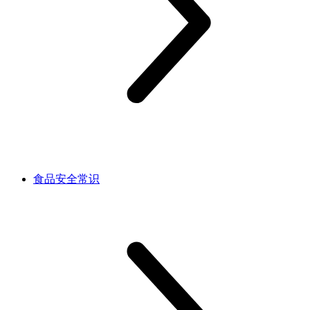
食品安全常识