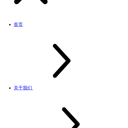
首页
关于我们