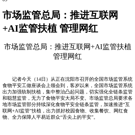
市场监管总局：推进互联网
+AI监管扶植 管理网红
市场监管总局：推进互联网+AI监管扶植
管理网红
记者今天（14日）从正在沈阳市召开的全国市场监管系统
食物平安工做座谈会上领会到，客岁以来，全国市场监管系统
出力加强轨制扶植，集中整治凸起问题，切实强化全链条监管
和聪慧监管，无力了食物平安大局不变。市场监管总局要求各
地市场监管部分持续深化食物平安全链条监管，加速推进“互
联网+AI监管”扶植，出力抓好校园食物、收集餐饮、网红食
物、全力保障人平易近群众“舌尖上的平安”。