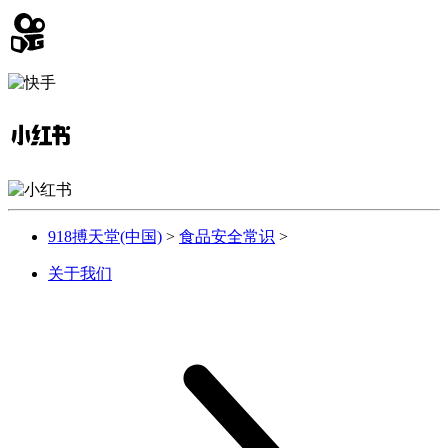
918搏天堂(中国)
>
食品安全常识
>
关于我们