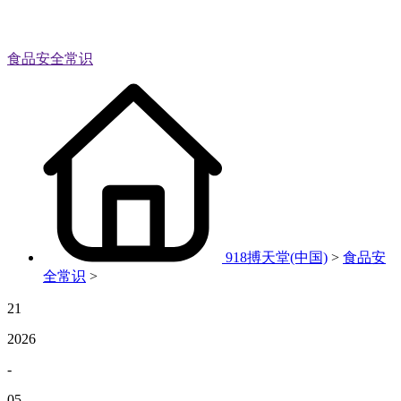
食品安全常识
918搏天堂(中国)
>
食品安
全常识
>
21
2026
-
05