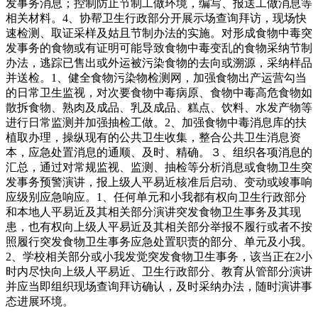
发事务消息；控制防止节制工做环境，编写、报送工做消息等
相关材料。4、协帮卫生行政部分开展示场查询拜访，现场快
速检测、取证采样及姑且节制办法的实施。对形成食物中毒突
发事务的食物或有证明可能导致食物中毒变乱的食物采纳节制
办法，逃踪已售出或外运被污染食物的去向或溯源，采纳样品
并送检。1、健全食物污染物检测网，加强食物出产运营勾当
的日常卫生监视，对次要食物中毒病原、食物中毒高危食物如
散拆食物、熟肉及成品、乳及成品、糕点、饮料、水发产物等
进行日常监测并加强抽检工做。2、加强食物中毒消息库的扶
植取办理，操纵现有的公共卫生收集，整合公共卫生消息资
本，应急处置消息的通顺、及时、精确。３、组织各项消息的
汇总，通过对常规监视、监测、抽检等分析消息或食物卫生突
发事务预警演讲，报上级人平易近核准后启动、变动或竣事响
应级别应急响应。1、任何单元和小我都有权向卫生行政部分
和本地人平易近及其相关部分演讲突发食物卫生事务及其现
患，也有权向上级人平易近及其相关部分举报不履行或者不按
照履行突发食物卫生事务应急处置职责的部分、单元及小我。
2、学校相关部分或小我发觉突发食物卫生事务，该当正在2小
时内尽快向上级人平易近、卫生行政部分、教育从管部分演讲
并应当即组织现场查询拜访确认，及时采纳办法，随时演讲事
态进展环境。