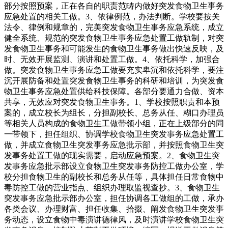
部分按照预案，正在各自的职责范畴内做好突发食物卫生事务
应急处置的相关工做。3、依律例范，办法判断。学校要按关
法令、律例和规章的，完美突发食物卫生事务应急系统，成立
健全系统、规范的突发食物卫生事务应急处置工做轨制，对突
发食物卫生事务和可能发生的食物卫生事务做出快速反映，及
时、无效开展监测、演讲和处置工做。4、依托科学，加强合
做。突发食物卫生事务应急工做要充实卑沉和依托科学，要注
沉开展防备和处置突发食物卫生事务的科研和培训，为突发食
物卫生事务应急处置供给科技保障。各部分要通力合做、资本
共享，无效应对突发食物卫生事务。1、学校按照职责和本预
案的，成立校长为组长，分担副校长、总务从任、糊口办理员
等相关人员构成的食物卫生工做带领小组，正在上级部分的同
一带领下，担任组织、协调学校食物卫生突发事务应急处置工
做，并成立食物卫生突发事务应急批示部，并按照食物卫生突
发事务处置工做的现实需要，启动应急预案。2、食物卫生突
发事务应急批示部设立食物卫生突发事务防控工做办公室，学
校分担食物卫生的副校长和总务从任等，具体担任日常食物中
毒防控工做的营业指点、组织办理取监视查抄。3、食物卫生
突发事务应急批示部办公室，担任协调各工做组的工做，承办
各类会议、办理财富、担任收集、拾掇、阐发食物卫生突发事
务动态，设立食物中毒演讲德律风，及时演讲学校食物卫生突