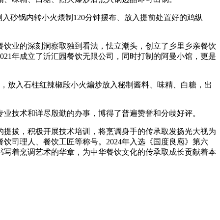
入砂锅内转小火煨制120分钟摆布、放入提前处置好的鸡纵
餐饮业的深刻洞察取独到看法，怯立潮头，创立了乡里乡亲餐饮
2021年成立了沂汇园餐饮无限公司，同时打制的阿曼小馆，更是
，放入石柱红辣椒段小火煸炒放入秘制酱料、味精、白糖，出
业技术和详尽殷勤的办事，博得了普遍赞誉和分歧好评。
提拔，积极开展技术培训，将烹调身手的传承取发扬光大视为
饮司理人、餐饮工匠等称号。2024年入选《国度良庖》第六
书写着烹调艺术的华章，为中华餐饮文化的传承取成长贡献着本