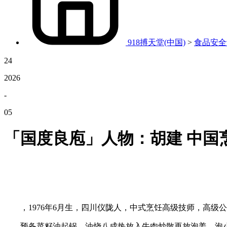
918搏天堂(中国)
>
食品安全
24
2026
-
05
「国度良庖」人物：胡建 中国
，1976年6月生，四川仪陇人，中式烹饪高级技师，高级
预备菜籽油起锅，油烧八成热放入牛肉炒散再放泡姜、泡小