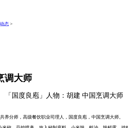
动态
>
烹调大师
「国度良庖」人物：胡建 中国烹调大师
公共养分师，高级餐饮职业司理人，国度良庖，中国烹调大师。
米椒、蒜炒喷鼻，放入秘制底料、小米辣、蚝油、辣鲜露、鸡精