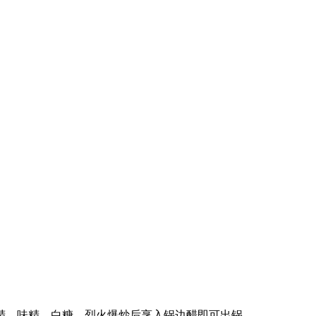
、味精、白糖、烈火爆炒后烹入锅边醋即可出锅。