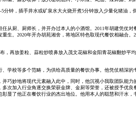
分钟，插手井水或矿泉水大火烧开煮5分钟放入少量化猪油，倒
从厨、厨师长，并开办过本人的小酒馆。2011年胡建凭仗对
发重生。2020年开办胡苑湘舍，将地区特色取现代餐饮相融合。
，再放姜粒、蒜粒炒喷鼻放入茂文花椒和金阳青花椒翻炒平均
、学校等多个范畴，为供给高质量的餐饮办事。他凭仗精深的专
并巧妙地将现代元素融入此中，同时，他沉视小我取团队能力的
多次加入行业角逐交换荣获金牌、金厨等荣誉，还被授予优良餐
也彰显了他正在餐饮行业的杰出地位。他用本人的聪慧和汗水，