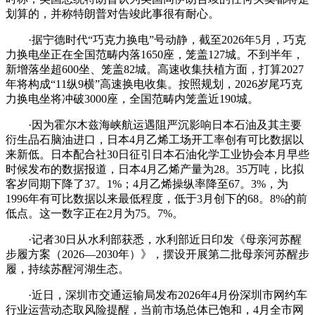
划算的，并称特朗普对告竣此事很有耐心。
·据宁德时代“巧克力换电”号动静，截至2026年5月，巧克
力换电坐正在全国范畴内落1650座，笼盖127城。不到半年，
新增落坐超600坐、笼盖82城。高速收集扶植方面，打算2027
年将构成“11纵9横”高速换电收集。按照规划，2026岁尾巧克
力换电坐将冲破3000座，全国范畴内笼盖近190城。
·因为霍尔木兹海峡航运遇阻严沉影响日本石油及其主要
衍生品石脑油进口，日本4月乙烯工场开工率创有可比数据以
来新低。日本配合社30日征引日本石油化学工业协会本月早些
时候发布的数据报道，日本4月乙烯产量为28。35万吨，比拟
客岁同期下降了37。1%；4月乙烯操纵率降至67。3%，为
1996年有可比数据以来最低程度，低于3月创下的68。8%的前
低点。这一数字正在2月为75。7%。
·记者30日从水利部获悉，水利部近日印发《母亲河苏醒
步履方案（2026—2030年）》，摆设开展第二批母亲河苏醒步
履，持续苏醒河湖生态。
·近日，深圳市交通运输局发布2026年4月份深圳市网约车
行业运营动态取风险提醒，当前市场总体已饱和，4月全市网