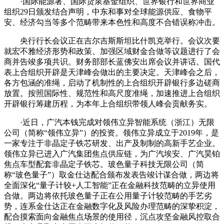
·国际能源署、国际货泉基金组织、世界银行和世界商业
组织29日颁发结合声明，中东和事对全球能源供应、食物平
安、经济勾当等多个范畴带来本色性和高度不合错误称冲击。
央行行长会议正在吉尔吉斯斯坦比什凯克举行。会议次要
就宏不雅经济形势和政策、加强区域财金合做等议题进行了会
商并告竣多项共识。财务部部长蓝佛安出席会议并讲话。国代
表上合组织开辟是天津峰会做出的主要决定。天津峰会之后，
各方包涵的准绳，启动了机制性的上合组织开辟银行多边磋商
放置。按照国际性、规范性和高尺度准绳，加速推进上合组织
开辟银行筹建历程，为本年上合组织带领人峰会贡献务实。
·近日，广汽本钱完成对领伟立异智能系统（浙江）无限
公司（简称“领伟立异”）的投资。领伟立异成立于2019年，是
一家专注于非晶定子铁芯研发、出产及制制的高新手艺企业。
领伟立异已进入广汽集团焦点供应链，为广汽埃安、广汽昊铂
焦点车型配套非晶定子铁芯。玻色量子科技无限公司（简
称“玻色量子”）取金仕达配合颁布发表告竣计谋合做，两边将
全面深化“量子计较+人工智能”正在金融科技范畴的立异使用
合做。两边将依托玻色量子正在公用量子计较范畴的手艺劣
势，连系金仕达正在金融数字化及风险办理范畴的深挚积淀，
配合摸索面向金融焦点场景的使用径，沉点攻坚金融风控取合